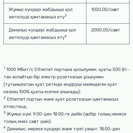
Жұмыс күндері жабдыққа қол
1000,00/сағат
3
жеткізуді қамтамасыз ету
Демалыс күндері жабдыққа қол
2000,00/сағат
4
жеткізуді қамтамасыз ету
1
1000 Мбит/с Ethernet портына қосылумен; қуаты 500 Вт-
тан аспайтын бір электр розеткасын ұсынумен
(тұтынылатын қуат ретінде өндіруші мәлімдеген қуат
көзінің 100% қуаты есепке алынады);
2
Ethernet портын және қуат розеткасын қамтамасыз
етпестенд;
3
Жұмыс күні: 9:00-ден 18:00-ге дейін (әрбір толық немесе
толық емес сағат үшін);
4
Демалыс, мереке күндері және түнгі уақыт: 18:00-ден