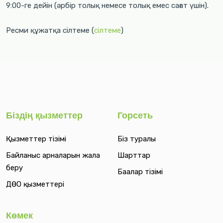
9:00-ге дейін (әрбір толық немесе толық емес сағат үшін).
Ресми құжатқа сілтеме (
сілтеме
)
Біздің қызметтер
Горсеть
Қызметтер тізімі
Біз туралы
Байланыс арналарын жалға
Шарттар
беру
Бағалар тізімі
ДӨО қызметтері
Көмек