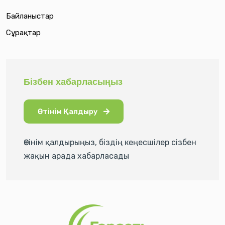
Байланыстар
Сұрақтар
Бізбен хабарласыңыз
Өтінім Қалдыру
Өтінім қалдырыңыз, біздің кеңесшілер сізбен
жақын арада хабарласады