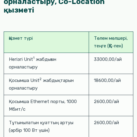
орналастыру, Co-Location
қызметі
Қызмет түрі
Төлем мөлшері,
теңге (ҚҚС-пен)
1
Негізгі Unit
жабдығын
33000,00/ай
орналастыру
2
Қосымша Unit
жабдықтарын
18600,00/ай
орналастыру
Қосымша Ethernet порты, 1000
2600,00/ай
Мбит/с
Тұтынылатын қуаттың артуы
2600,00/ай
(әрбір 100 Вт үшін)