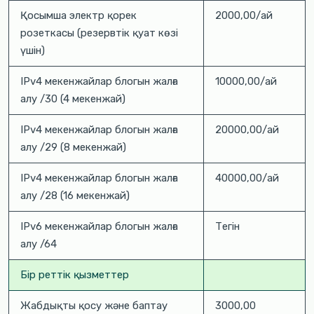
Қосымша электр қорек
2000,00/ай
розеткасы (резервтік қуат көзі
үшін)
IPv4 мекенжайлар блогын жалға
10000,00/ай
алу /30 (4 мекенжай)
IPv4 мекенжайлар блогын жалға
20000,00/ай
алу /29 (8 мекенжай)
IPv4 мекенжайлар блогын жалға
40000,00/ай
алу /28 (16 мекенжай)
IPv6 мекенжайлар блогын жалға
Тегін
алу /64
Бір реттік қызметтер
Жабдықты қосу және баптау
3000,00