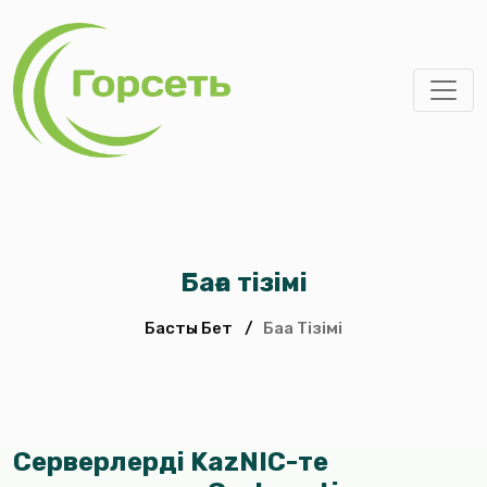
Баға тізімі
Басты Бет
/
Баға Тізімі
Серверлерді KazNIC-те