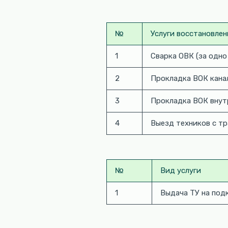
№
Услуги восстановлен
1
Сварка ОВК (за одно
2
Прокладка ВОК канал
3
Прокладка ВОК внутр
4
Выезд техников с т
№
Вид услуги
1
Выдача ТУ на под