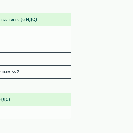
ты, тенге (с НДС)
жению №2
 НДС)